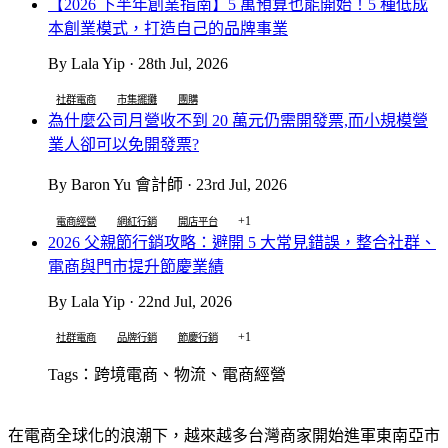
【2026 下半年創業指南】5 萬預算也能開始！5 種低成
本創業模式，打造自己的品牌事業
By Lala Yip · 28th Jul, 2026
社群電商
市集擺攤
團購
為什麼公司月營收不到 20 萬元仍需開發票,而小規模營
業人卻可以免開發票?
By Baron Yu 會計師 · 23rd Jul, 2026
+1
電商經營
網紅行銷
開店平台
2026 父親節行銷攻略：避開 5 大常見錯誤，整合社群、
電商與門市提升節慶業績
By Lala Yip · 22nd Jul, 2026
+1
社群電商
品牌行銷
節慶行銷
Tags：跨境電商、物流、電商經營
在電商全球化的浪潮下，越來越多台灣商家開始進軍東南亞市