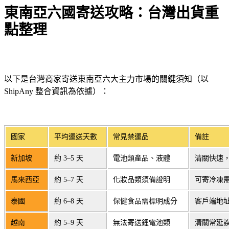
東南亞六國寄送攻略：台灣出貨重
點整理
以下是台灣商家寄送東南亞六大主力市場的關鍵須知（以
ShipAny 整合資訊為依據）：
國家
平均運送天數
常見禁運品
備註
新加坡
約 3–5 天
電池類產品、液體
清關快速
馬來西亞
約 5–7 天
化妝品類須備證明
可寄冷凍
泰國
約 6–8 天
保健食品需標明成分
客戶端地
越南
約 5–9 天
無法寄送鋰電池類
清關常延