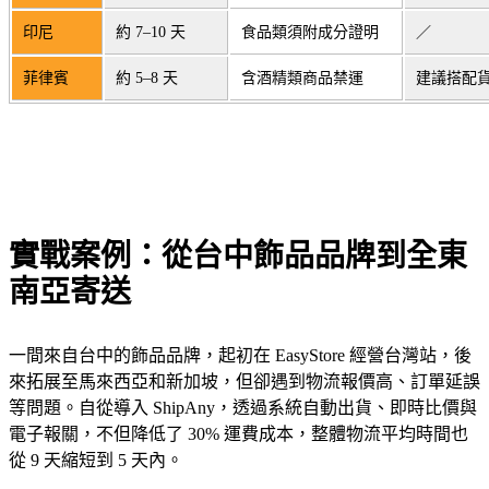
印尼
約 7–10 天
食品類須附成分證明
／
菲律賓
約 5–8 天
含酒精類商品禁運
建議搭配
實戰案例：從台中飾品品牌到全東
南亞寄送
一間來自台中的飾品品牌，起初在 EasyStore 經營台灣站，後
來拓展至馬來西亞和新加坡，但卻遇到物流報價高、訂單延誤
等問題。自從導入 ShipAny，透過系統自動出貨、即時比價與
電子報關，不但降低了 30% 運費成本，整體物流平均時間也
從 9 天縮短到 5 天內。