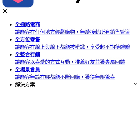
全通路
電商
讓顧客在任何地方輕鬆購物，無縫接軌所有銷售管道
全方位
零售
讓顧客在線上與線下都能被辨識，享受超乎期待體驗
全整合
行銷
讓顧客以喜愛的方式互動，推薦好友並獲專屬回饋
全場景
會員
讓顧客無論在哪都能不斷回購，獲得無限驚喜
解決方案