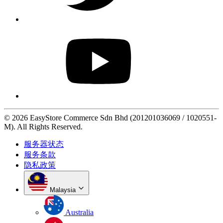
© 2026 EasyStore Commerce Sdn Bhd (201201036069 / 1020551-
M). All Rights Reserved.
服务器状态
服务条款
隐私政策
Malaysia
Australia