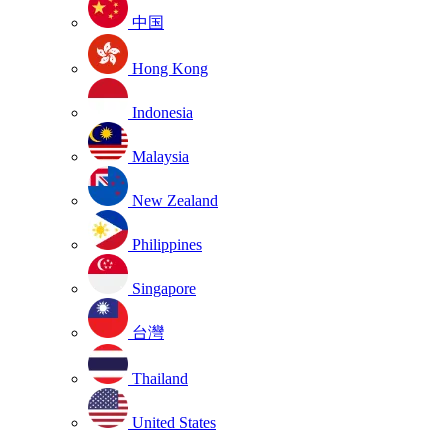
中国
Hong Kong
Indonesia
Malaysia
New Zealand
Philippines
Singapore
台灣
Thailand
United States