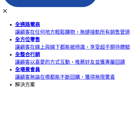
全通路
電商
讓顧客在任何地方輕鬆購物，無縫接軌所有銷售管道
全方位
零售
讓顧客在線上與線下都能被辨識，享受超乎期待體驗
全整合
行銷
讓顧客以喜愛的方式互動，推薦好友並獲專屬回饋
全場景
會員
讓顧客無論在哪都能不斷回購，獲得無限驚喜
解決方案