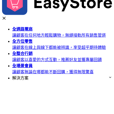
全通路
電商
讓顧客在任何地方輕鬆購物，無縫接軌所有銷售管道
全方位
零售
讓顧客在線上與線下都能被辨識，享受超乎期待體驗
全整合
行銷
讓顧客以喜愛的方式互動，推薦好友並獲專屬回饋
全場景
會員
讓顧客無論在哪都能不斷回購，獲得無限驚喜
解決方案