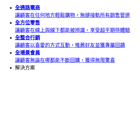
全通路
電商
讓顧客在任何地方輕鬆購物，無縫接軌所有銷售管道
全方位
零售
讓顧客在線上與線下都能被辨識，享受超乎期待體驗
全整合
行銷
讓顧客以喜愛的方式互動，推薦好友並獲專屬回饋
全場景
會員
讓顧客無論在哪都能不斷回購，獲得無限驚喜
解決方案