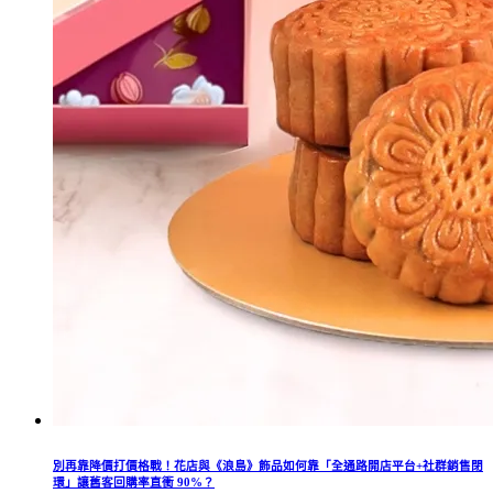
別再靠降價打價格戰！花店與《浪島》飾品如何靠「全通路開店平台+社群銷售閉
環」讓舊客回購率直衝 90%？