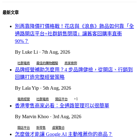
最新文章
別再靠降價打價格戰！花店與《浪島》飾品如何靠「全
通路開店平台+社群銷售閉環」讓舊客回購率直衝
90%？
By Luke Li · 7th Aug, 2026
社群電商
最佳的購物體驗
商家案例
品牌經營補助怎麼用？4 步品牌健檢，從開店、行銷到
回購打造完整經營策略
By Lala Yip · 5th Aug, 2026
+1
電商經營
社群電商
開店平台
香港零售商家必看：全通路管理可以很簡單
By Marvin Khoo · 3rd Aug, 2026
開店平台
新零售
虛實整合
怎麼做才能讓 Google AI 主動推薦你的商品？