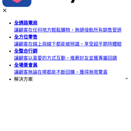
全通路
電商
讓顧客在任何地方輕鬆購物，無縫接軌所有銷售管道
全方位
零售
讓顧客在線上與線下都能被辨識，享受超乎期待體驗
全整合
行銷
讓顧客以喜愛的方式互動，推薦好友並獲專屬回饋
全場景
會員
讓顧客無論在哪都能不斷回購，獲得無限驚喜
解決方案