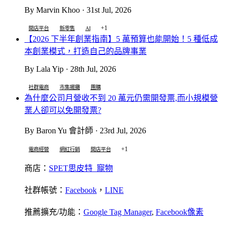
By Marvin Khoo · 31st Jul, 2026
+1
開店平台
新零售
AI
【2026 下半年創業指南】5 萬預算也能開始！5 種低成
本創業模式，打造自己的品牌事業
By Lala Yip · 28th Jul, 2026
社群電商
市集擺攤
團購
為什麼公司月營收不到 20 萬元仍需開發票,而小規模營
業人卻可以免開發票?
By Baron Yu 會計師 · 23rd Jul, 2026
+1
電商經營
網紅行銷
開店平台
商店：
SPET思皮特_寵物
社群帳號：
Facebook
，
LINE
推薦擴充/功能：
Google Tag Manager
,
Facebook像素