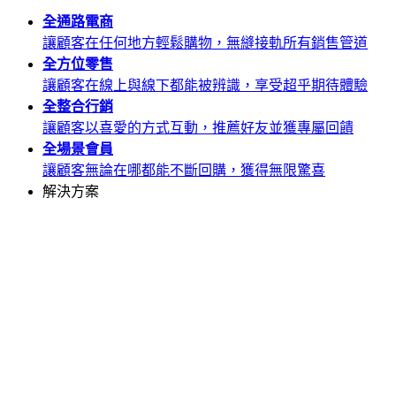
全通路
電商
讓顧客在任何地方輕鬆購物，無縫接軌所有銷售管道
全方位
零售
讓顧客在線上與線下都能被辨識，享受超乎期待體驗
全整合
行銷
讓顧客以喜愛的方式互動，推薦好友並獲專屬回饋
全場景
會員
讓顧客無論在哪都能不斷回購，獲得無限驚喜
解決方案