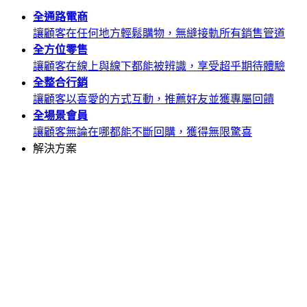
全通路
電商
讓顧客在任何地方輕鬆購物，無縫接軌所有銷售管道
全方位
零售
讓顧客在線上與線下都能被辨識，享受超乎期待體驗
全整合
行銷
讓顧客以喜愛的方式互動，推薦好友並獲專屬回饋
全場景
會員
讓顧客無論在哪都能不斷回購，獲得無限驚喜
解決方案