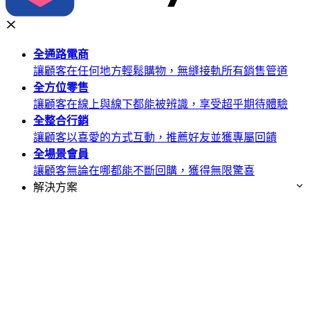
全通路
電商
讓顧客在任何地方輕鬆購物，無縫接軌所有銷售管道
全方位
零售
讓顧客在線上與線下都能被辨識，享受超乎期待體驗
全整合
行銷
讓顧客以喜愛的方式互動，推薦好友並獲專屬回饋
全場景
會員
讓顧客無論在哪都能不斷回購，獲得無限驚喜
解決方案