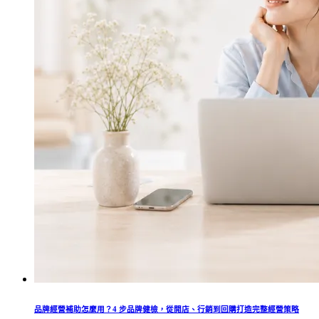
品牌經營補助怎麼用？4 步品牌健檢，從開店、行銷到回購打造完整經營策略