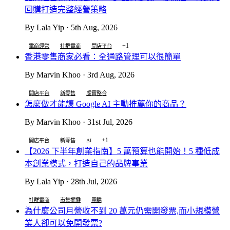
回購打造完整經營策略
By Lala Yip · 5th Aug, 2026
+1
電商經營
社群電商
開店平台
香港零售商家必看：全通路管理可以很簡單
By Marvin Khoo · 3rd Aug, 2026
開店平台
新零售
虛實整合
怎麼做才能讓 Google AI 主動推薦你的商品？
By Marvin Khoo · 31st Jul, 2026
+1
開店平台
新零售
AI
【2026 下半年創業指南】5 萬預算也能開始！5 種低成
本創業模式，打造自己的品牌事業
By Lala Yip · 28th Jul, 2026
社群電商
市集擺攤
團購
為什麼公司月營收不到 20 萬元仍需開發票,而小規模營
業人卻可以免開發票?