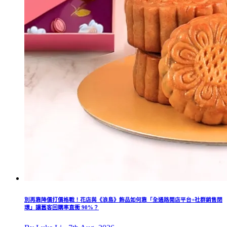
別再靠降價打價格戰！花店與《浪島》飾品如何靠「全通路開店平台+社群銷售閉
環」讓舊客回購率直衝 90%？