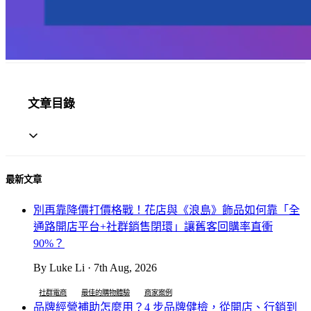
文章目錄
最新文章
別再靠降價打價格戰！花店與《浪島》飾品如何靠「全
通路開店平台+社群銷售閉環」讓舊客回購率直衝
90%？
By Luke Li · 7th Aug, 2026
社群電商
最佳的購物體驗
商家案例
品牌經營補助怎麼用？4 步品牌健檢，從開店、行銷到