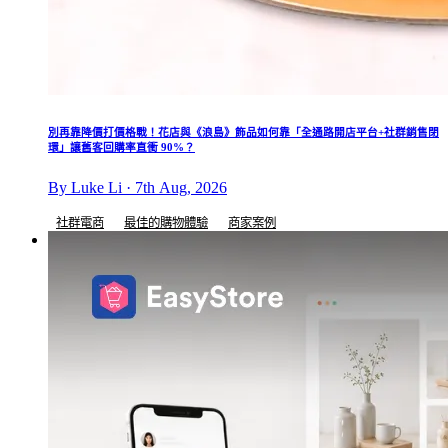
別再靠降價打價格戰！花店與《浪島》飾品如何靠「全通路開店平台+社群銷售閉
環」讓舊客回購率直衝 90%？
By Luke Li · 7th Aug, 2026
社群電商
最佳的購物體驗
商家案例