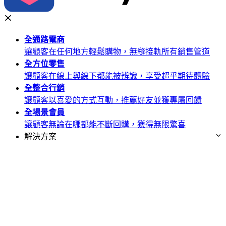
全通路
電商
讓顧客在任何地方輕鬆購物，無縫接軌所有銷售管道
全方位
零售
讓顧客在線上與線下都能被辨識，享受超乎期待體驗
全整合
行銷
讓顧客以喜愛的方式互動，推薦好友並獲專屬回饋
全場景
會員
讓顧客無論在哪都能不斷回購，獲得無限驚喜
解決方案