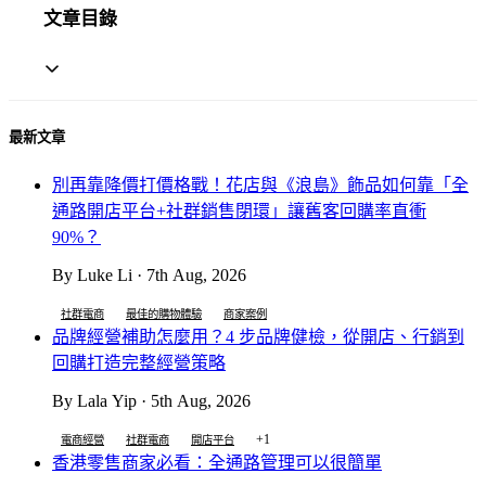
文章目錄
最新文章
別再靠降價打價格戰！花店與《浪島》飾品如何靠「全
通路開店平台+社群銷售閉環」讓舊客回購率直衝
90%？
By Luke Li · 7th Aug, 2026
社群電商
最佳的購物體驗
商家案例
品牌經營補助怎麼用？4 步品牌健檢，從開店、行銷到
回購打造完整經營策略
By Lala Yip · 5th Aug, 2026
+1
電商經營
社群電商
開店平台
香港零售商家必看：全通路管理可以很簡單