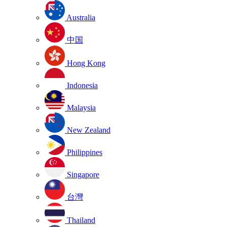
Australia
中国
Hong Kong
Indonesia
Malaysia
New Zealand
Philippines
Singapore
台灣
Thailand