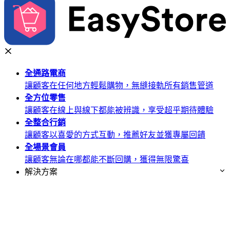
全通路
電商
讓顧客在任何地方輕鬆購物，無縫接軌所有銷售管道
全方位
零售
讓顧客在線上與線下都能被辨識，享受超乎期待體驗
全整合
行銷
讓顧客以喜愛的方式互動，推薦好友並獲專屬回饋
全場景
會員
讓顧客無論在哪都能不斷回購，獲得無限驚喜
解決方案