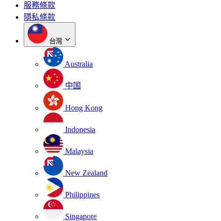
服務條款
隱私條款
台灣
Australia
中国
Hong Kong
Indonesia
Malaysia
New Zealand
Philippines
Singapore