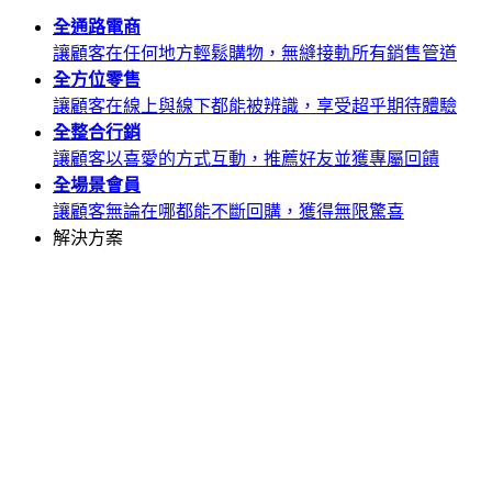
全通路
電商
讓顧客在任何地方輕鬆購物，無縫接軌所有銷售管道
全方位
零售
讓顧客在線上與線下都能被辨識，享受超乎期待體驗
全整合
行銷
讓顧客以喜愛的方式互動，推薦好友並獲專屬回饋
全場景
會員
讓顧客無論在哪都能不斷回購，獲得無限驚喜
解決方案