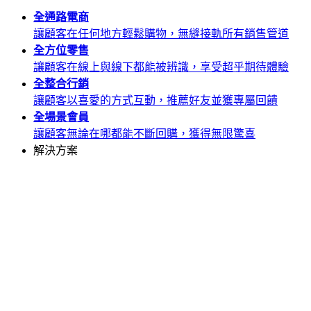
全通路
電商
讓顧客在任何地方輕鬆購物，無縫接軌所有銷售管道
全方位
零售
讓顧客在線上與線下都能被辨識，享受超乎期待體驗
全整合
行銷
讓顧客以喜愛的方式互動，推薦好友並獲專屬回饋
全場景
會員
讓顧客無論在哪都能不斷回購，獲得無限驚喜
解決方案