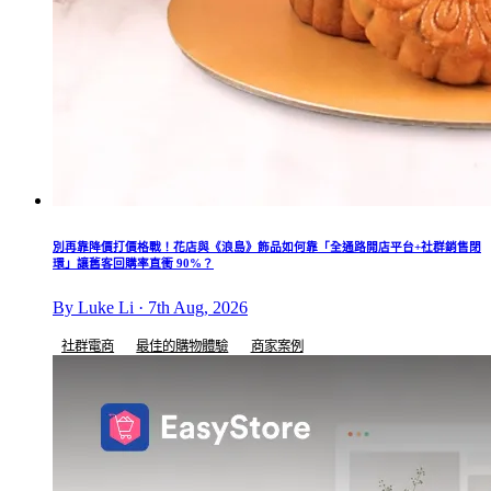
別再靠降價打價格戰！花店與《浪島》飾品如何靠「全通路開店平台+社群銷售閉
環」讓舊客回購率直衝 90%？
By Luke Li · 7th Aug, 2026
社群電商
最佳的購物體驗
商家案例