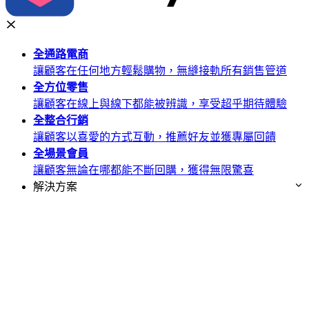
全通路
電商
讓顧客在任何地方輕鬆購物，無縫接軌所有銷售管道
全方位
零售
讓顧客在線上與線下都能被辨識，享受超乎期待體驗
全整合
行銷
讓顧客以喜愛的方式互動，推薦好友並獲專屬回饋
全場景
會員
讓顧客無論在哪都能不斷回購，獲得無限驚喜
解決方案