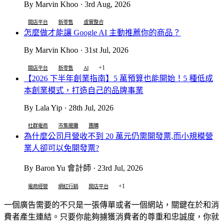
By Marvin Khoo · 3rd Aug, 2026
開店平台
新零售
虛實整合
怎麼做才能讓 Google AI 主動推薦你的商品？
By Marvin Khoo · 31st Jul, 2026
+1
開店平台
新零售
AI
【2026 下半年創業指南】5 萬預算也能開始！5 種低成
本創業模式，打造自己的品牌事業
By Lala Yip · 28th Jul, 2026
社群電商
市集擺攤
團購
為什麼公司月營收不到 20 萬元仍需開發票,而小規模營
業人卻可以免開發票?
By Baron Yu 會計師 · 23rd Jul, 2026
+1
電商經營
網紅行銷
開店平台
一個廣告需要的不只是一張傳單或者一個網站，關鍵在於和消
費者產生連結。只要你能夠擄獲消費者的尊重和忠誠度，你就