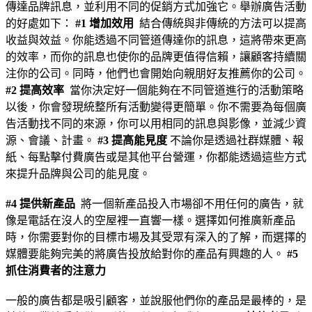
傳達品牌訊息，並利用不同的促銷方式加強它。舉辦廣告活動
的好處如下：
#1 增加效用
結合傳統與非傳統的方法可以提高
收益與效益。你能透過不同管道傳達你的訊息，這將帶來更高
的效率，而你的訊息也使你的品牌更值得信賴，讓顧客持續關
注你的公司。同時，他們也會開始向親朋好友推薦你的公司。
#2 提高效率
當你決定好一個能夠在不同管道進行的活動策略
以後，你會發現統整所有活動變得更簡單。你不需要為每個廣
告活動找不同的來源，你可以用相同的訊息與影像，並減少資
源、會議、計畫。
#3 提高能見度
不論你是透過社群媒體、報
紙、每點擊付費廣告或是其他平台營運，你都能透過這些方式
來提升品牌與公司的能見度。
#4 提供新產品
將一個新產品投入市場卻不用任何的廣告，就
像是電話在沒人的空屋裡一直響一樣。選擇如何推廣新產品
時，你需要對你的目標市場及其受眾有深入的了解，而選擇的
媒體要能夠完美的將廣告投放給對你的產品有興趣的人。
#5
抓住消費者的注意力
一般的廣告都是吸引顧客，並說服他們你的產品是最棒的，是