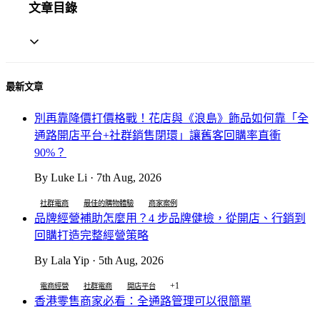
文章目錄
最新文章
別再靠降價打價格戰！花店與《浪島》飾品如何靠「全
通路開店平台+社群銷售閉環」讓舊客回購率直衝
90%？
By Luke Li · 7th Aug, 2026
社群電商
最佳的購物體驗
商家案例
品牌經營補助怎麼用？4 步品牌健檢，從開店、行銷到
回購打造完整經營策略
By Lala Yip · 5th Aug, 2026
+1
電商經營
社群電商
開店平台
香港零售商家必看：全通路管理可以很簡單