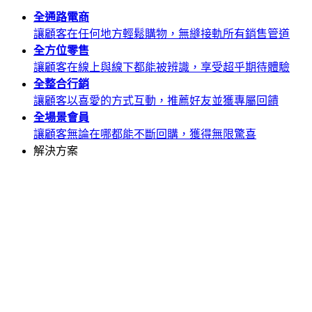
全通路
電商
讓顧客在任何地方輕鬆購物，無縫接軌所有銷售管道
全方位
零售
讓顧客在線上與線下都能被辨識，享受超乎期待體驗
全整合
行銷
讓顧客以喜愛的方式互動，推薦好友並獲專屬回饋
全場景
會員
讓顧客無論在哪都能不斷回購，獲得無限驚喜
解決方案