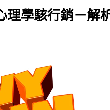
轉載] 心理學駭行銷－