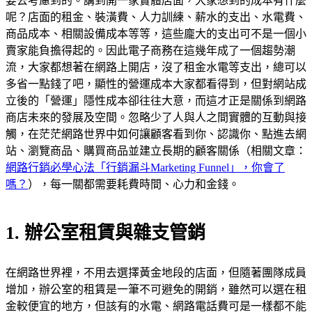
要去考慮到的。講到開一家實體店面，大家想到的成本有什麼
呢？店面的租金、裝潢費、人力訓練、薪水的支出、水電費、
商品成本、相關設備成本等等，這些龐大的支出可不是一個小
賣家能負擔得起的。因此電子商務在這幾年成了一個趨勢潮
流，大家都想著在網路上開店，沒了租金水電等支出，總可以
多省一點錢了吧，顯性的營運成本大家都看得到，但對網站成
立後的「營運」隱性成本卻往往大意，而這才正是關係到網路
商店未來的發展及空間。忽略少了人與人之間實體的互動與接
觸，在茫茫網路世界中如何讓顧客看到你、認識你、點進去網
站、瀏覽商品、購買商品並建立長期的顧客關係（相關文章：
網路行銷必學心法「行銷漏斗Marketing Funnel」，你會了
嗎？
），每一關都需要耗費時間、心力和金錢。
1. 辦公室租賃與雜支管銷
在網路世界裡，不用去選擇黃金地段的店面，但隨著團隊成員
增加，辦公室的租賃是一筆不可避免的開銷，雖然可以選在租
金較便宜的地方，但該有的水電、網路電話費可是一樣都不能