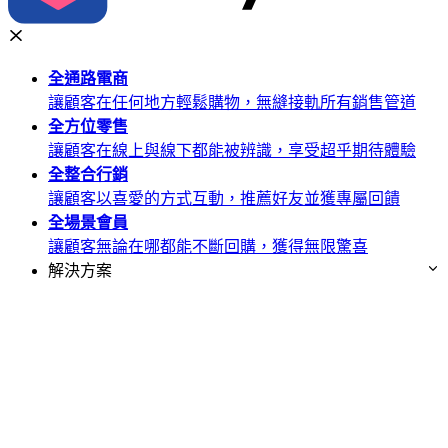
全通路
電商
讓顧客在任何地方輕鬆購物，無縫接軌所有銷售管道
全方位
零售
讓顧客在線上與線下都能被辨識，享受超乎期待體驗
全整合
行銷
讓顧客以喜愛的方式互動，推薦好友並獲專屬回饋
全場景
會員
讓顧客無論在哪都能不斷回購，獲得無限驚喜
解決方案