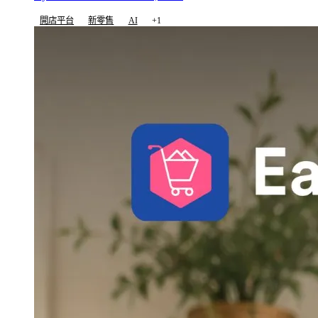
開店平台
新零售
AI
+1