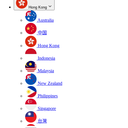
Hong Kong
Australia
中国
Hong Kong
Indonesia
Malaysia
New Zealand
Philippines
Singapore
台灣