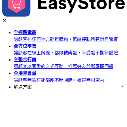
全通路
電商
讓顧客在任何地方輕鬆購物，無縫接軌所有銷售管道
全方位
零售
讓顧客在線上與線下都能被辨識，享受超乎期待體驗
全整合
行銷
讓顧客以喜愛的方式互動，推薦好友並獲專屬回饋
全場景
會員
讓顧客無論在哪都能不斷回購，獲得無限驚喜
解決方案