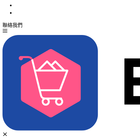
聯絡我們
免費試用