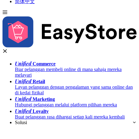
简体中文
Unified
Commerce
Biar pelanggan membeli online di mana sahaja mereka
melayari
Unified
Retail
Layan pelanggan dengan pengalaman yang sama online dan
di kedai fizikal
Unified
Marketing
Hubungi pelanggan melalui platform pilihan mereka
Unified
Loyalty
Buat pelanggan rasa dihargai setiap kali mereka kembali
Solusi