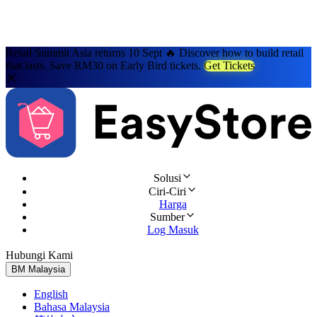
Retail Summit Asia returns 10 Sept 🔥 Discover how to build retail
that lasts. Save RM30 on Early Bird tickets.
Get Tickets
Solusi
Ciri-Ciri
Harga
Sumber
Log Masuk
Hubungi Kami
Cuba Percuma
BM
Malaysia
English
Bahasa Malaysia