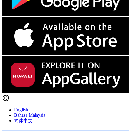
English
Bahasa Malaysia
简体中文