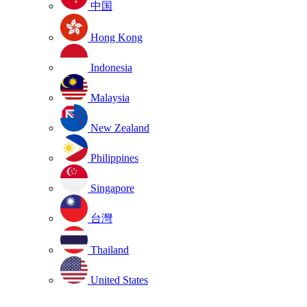
中国
Hong Kong
Indonesia
Malaysia
New Zealand
Philippines
Singapore
台灣
Thailand
United States