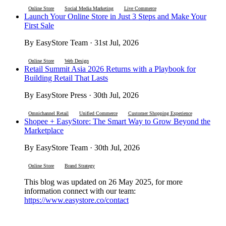
Online Store
Social Media Marketing
Live Commerce
Launch Your Online Store in Just 3 Steps and Make Your
First Sale
By EasyStore Team · 31st Jul, 2026
Online Store
Web Design
Retail Summit Asia 2026 Returns with a Playbook for
Building Retail That Lasts
By EasyStore Press · 30th Jul, 2026
Omnichannel Retail
Unified Commerce
Customer Shopping Experience
Shopee + EasyStore: The Smart Way to Grow Beyond the
Marketplace
By EasyStore Team · 30th Jul, 2026
Online Store
Brand Strategy
This blog was updated on 26 May 2025, for more
information connect with our team:
https://www.easystore.co/contact