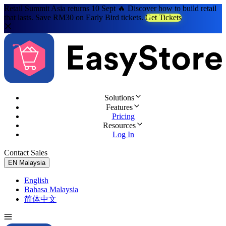
Retail Summit Asia returns 10 Sept 🔥 Discover how to build retail
that lasts. Save RM30 on Early Bird tickets.
Get Tickets
Solutions
Features
Pricing
Resources
Log In
Contact Sales
Try for Free
EN
Malaysia
English
Bahasa Malaysia
简体中文