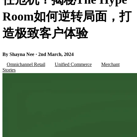
Room如何逆转局面，打
造极致客户体验
By Shayna Nee · 2nd March, 2024
Omnichannel Retail
Unified Commerce
Merchant
Stories