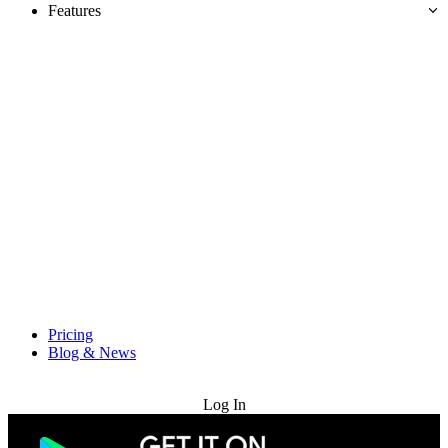
Features
Pricing
Blog & News
Try for Free
Log In