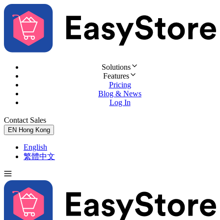
Solutions
Features
Pricing
Blog & News
Log In
Contact Sales
Try for Free
EN
Hong Kong
English
繁體中文