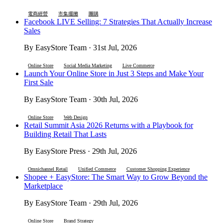
電商經營
市集擺攤
團購
Facebook LIVE Selling: 7 Strategies That Actually Increase
Sales
By EasyStore Team · 31st Jul, 2026
Online Store
Social Media Marketing
Live Commerce
Launch Your Online Store in Just 3 Steps and Make Your
First Sale
By EasyStore Team · 30th Jul, 2026
Online Store
Web Design
Retail Summit Asia 2026 Returns with a Playbook for
Building Retail That Lasts
By EasyStore Press · 29th Jul, 2026
Omnichannel Retail
Unified Commerce
Customer Shopping Experience
Shopee + EasyStore: The Smart Way to Grow Beyond the
Marketplace
By EasyStore Team · 29th Jul, 2026
Online Store
Brand Strategy