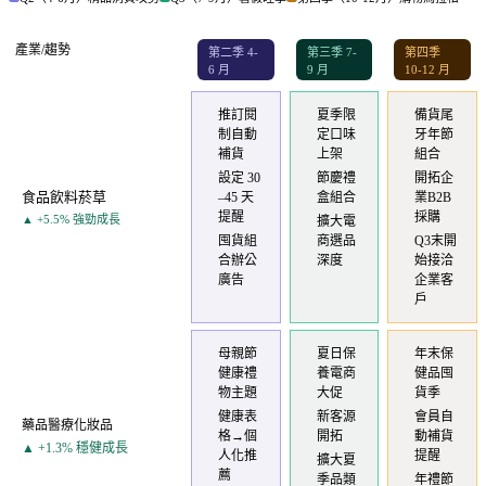
產業/趨勢
第二季 4-
第三季 7-
第四季
6 月
9 月
10-12 月
推訂閱
夏季限
備貨尾
制自動
定口味
牙年節
補貨
上架
組合
設定 30
節慶禮
開拓企
食品飲料菸草
–45 天
盒組合
業B2B
提醒
採購
▲ +5.5% 強勁成長
擴大電
囤貨組
商選品
Q3末開
合辦公
深度
始接洽
廣告
企業客
戶
母親節
夏日保
年末保
健康禮
養電商
健品囤
物主題
大促
貨季
健康表
新客源
會員自
藥品醫療化妝品
格→個
開拓
動補貨
▲ +1.3% 穩健成長
人化推
提醒
擴大夏
薦
季品類
年禮節