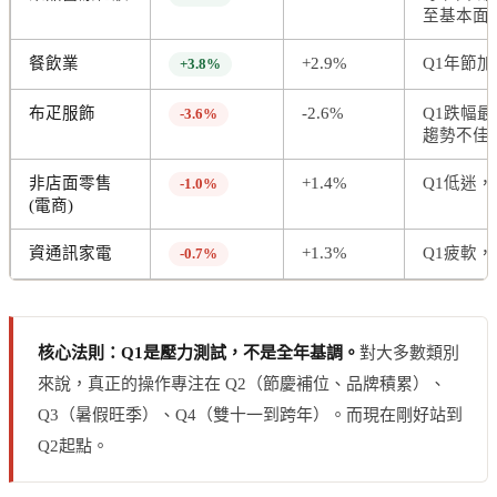
至基本面
餐飲業
+2.9%
Q1年節加
+3.8%
布疋服飾
-2.6%
Q1跌幅
-3.6%
趨勢不佳
非店面零售
+1.4%
Q1低迷，
-1.0%
(電商)
資通訊家電
+1.3%
Q1疲軟，
-0.7%
核心法則：Q1是壓力測試，不是全年基調。
對大多數類別
來說，真正的操作專注在 Q2（節慶補位、品牌積累）、
Q3（暑假旺季）、Q4（雙十一到跨年）。而現在剛好站到
Q2起點。