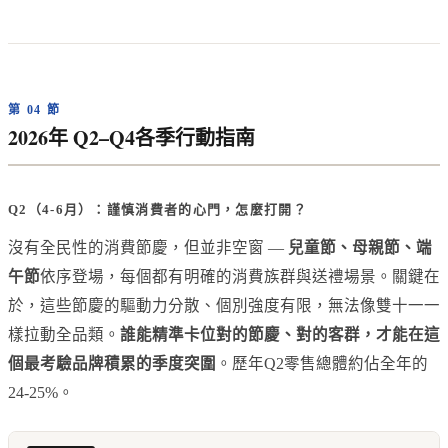
第 04 節
2026年 Q2–Q4各季行動指南
Q2（4-6月）：謹慎消費者的心門，怎麼打開？
沒有全民性的消費節慶，但並非空窗 —
兒童節、母親節、端
午節
依序登場，每個都有明確的消費族群與送禮場景。關鍵在
於，這些節慶的驅動力分散、個別強度有限，無法像雙十一一
樣拉動全品類。
誰能精準卡位對的節慶、對的客群，才能在這
個最考驗品牌積累的季度突圍
。歷年Q2零售總體約佔全年的
24-25%。