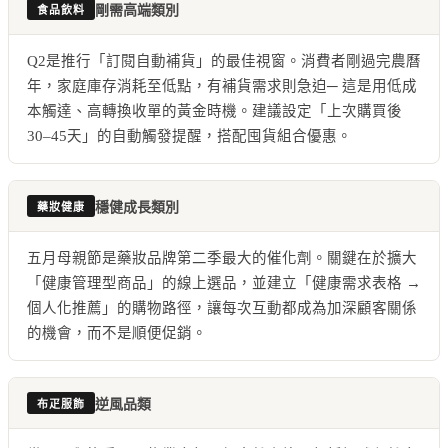
剛需高端類別
食品飲料
Q2是推行「訂閱自動補貨」的最佳視窗。消費者剛過完農曆
年，家庭庫存消耗至低點，有補貨需求則急迫─ 這是用低成
本觸達、高轉換收單的黃金時機。建議設定「上次購買後
30–45天」的自動觸發提醒，搭配囤貨組合優惠。
穩健成長類別
藥妝健康
五月母親節是藥妝品牌第二季最大的催化劑。關鍵在於擴大
「健康管理型商品」的線上選品，並建立「健康需求表格 →
個人化推薦」的購物路徑，讓每次互動都成為加深顧客關係
的機會，而不是順便促銷。
逆風品類
布疋服飾