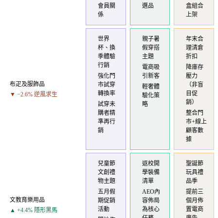
會員關
選品
盒組合
係
上架
世界
親子暑
年末合
杯、換
假穿搭
理清倉
季體驗
主題
折扣
行銷
電商吸
降庫存
強化門
引新客
壓力
布疋及服飾品
市試穿
（非盲
輕奢體
轉換率
目促
▼ −2.6% 逆風求生
驗化策
銷）
試穿未
略
購者精
整合門
準再行
市+線上
銷
顧客數
據
兒童節
返校開
聖誕節
文創禮
學裝備
玩具禮
物主題
清單
品季
五月假
AEO內
提前三
文教育樂用品
期促銷
容佈局
個月佈
活動
為核心
置電商
▲ +4.4% 隱形黑馬