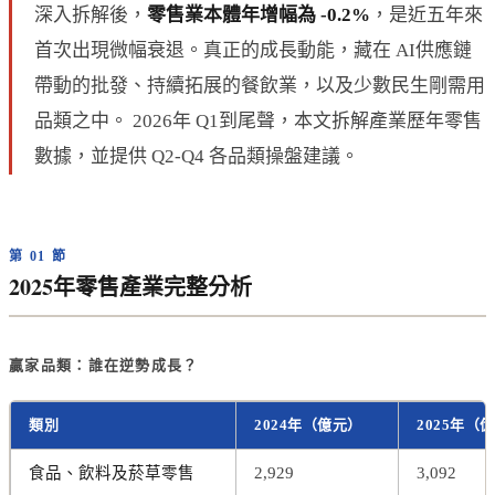
深入拆解後，
零售業本體年增幅為 -0.2%
，是近五年來
首次出現微幅衰退。真正的成長動能，藏在 AI供應鏈
帶動的批發、持續拓展的餐飲業，以及少數民生剛需用
品類之中。 2026年 Q1到尾聲，本文拆解產業歷年零售
數據，並提供 Q2-Q4 各品類操盤建議。
第 01 節
2025年零售產業完整分析
贏家品類：誰在逆勢成長？
類別
2024年（億元）
2025年（
食品、飲料及菸草零售
2,929
3,092