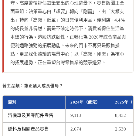
守、高度警慎評估每筆支出的心理背景下，零售版圖正全
面重組：決策重心由「想要」轉向「剛需」，由「大額支
出」轉向「高頻、低單」的日常便利用品。便利店
+4.4%
的成長並非偶然，而是不確定時代下，消費者保住生活基
本盤的行為。這股抗跌韌性，正轉化為 2026年綜合商品與
便利通路強勁的拓展動能。未來的門市不再只是販售據
點，更是深化體驗的場景中心；以「高頻、剛需」為核心
的拓展趨勢，正在重塑台灣零售業的競爭邊界。
苦主品類：誰正陷入成長僵局？
類別
2024年（億元）
2025年（
汽機車及其零配件零售
9,113
8,432
燃料及相關產品零售
2,674
2,530