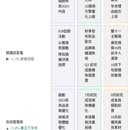
任務
廣告
開始佈
局AEO
AI搜尋
年末禮
內容
引擎優
品組合
化上線
上架
618促銷
秋季發
雙十一
活動
布新品
主戰場
配合
以舊換
廣告預
新啟動
品牌換
算10月
資通訊家電
機潮佈
前令人
降低換
局
滿意
▶ +1.3% 節奏回穩
機決策
指標
Q3 前完
10月下
成舊機
旬競價
恢復重
前進場
置
啟動
7月前完
9月前完
SEO與
成官網
成會員
商品頁
架構優
積點前
面優化
化
置
結帳流
承接暑
10月前
非店面電商
程體驗
假流量
備齊廣
優化
高峰
告素材
▲ +1.4% 專注下半年