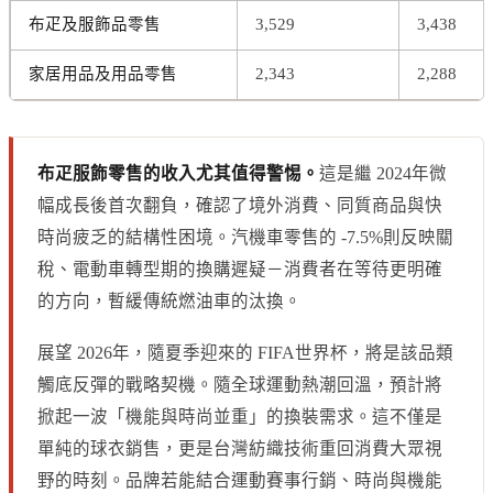
布疋及服飾品零售
3,529
3,438
家居用品及用品零售
2,343
2,288
布疋服飾零售的收入尤其值得警惕。
這是繼 2024年微
幅成長後首次翻負，確認了境外消費、同質商品與快
時尚疲乏的結構性困境。汽機車零售的 -7.5%則反映關
稅、電動車轉型期的換購遲疑－消費者在等待更明確
的方向，暫緩傳統燃油車的汰換。
展望 2026年，隨夏季迎來的 FIFA世界杯，將是該品類
觸底反彈的戰略契機。隨全球運動熱潮回溫，預計將
掀起一波「機能與時尚並重」的換裝需求。這不僅是
單純的球衣銷售，更是台灣紡織技術重回消費大眾視
野的時刻。品牌若能結合運動賽事行銷、時尚與機能