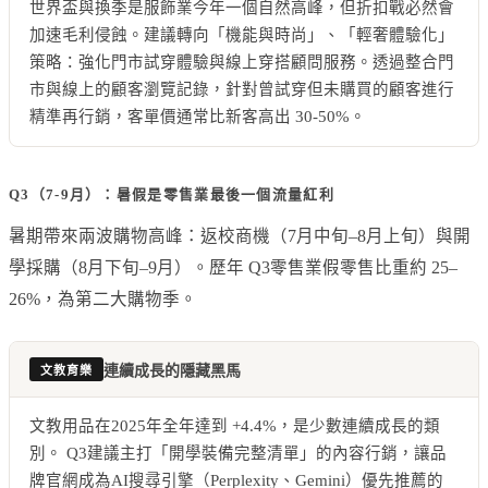
世界盃與換季是服飾業今年一個自然高峰，但折扣戰必然會
加速毛利侵蝕。建議轉向「機能與時尚」、「輕奢體驗化」
策略：強化門市試穿體驗與線上穿搭顧問服務。透過整合門
市與線上的顧客瀏覽記錄，針對曾試穿但未購買的顧客進行
精準再行銷，客單價通常比新客高出 30-50%。
Q3（7-9月）：暑假是零售業最後一個流量紅利
暑期帶來兩波購物高峰：返校商機（7月中旬–8月上旬）與開
學採購（8月下旬–9月）。歷年 Q3零售業假零售比重約 25–
26%，為第二大購物季。
連續成長的隱藏黑馬
文教育樂
文教用品在2025年全年達到 +4.4%，是少數連續成長的類
別。 Q3建議主打「開學裝備完整清單」的內容行銷，讓品
牌官網成為AI搜尋引擎（Perplexity、Gemini）優先推薦的