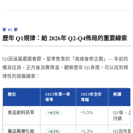
第 03 節
歷年 Q1規律：給 2026年 Q2-Q4佈局的重要線索
Q1因涵蓋農曆春節，是零售業的「高峰後修正期」— 年前的
備貨拉貨，正月後消費降溫。觀察歷年 Q1表現，可以找到規
律性的操盤線索：
類別
2025年第一季
2025年全年
解讀
增率
增幅
食品飲料菸草
+5.5%
Q1強、
+4.1%
持續
藥品醫療化妝
+1.3%
Q1因年
+4.3%