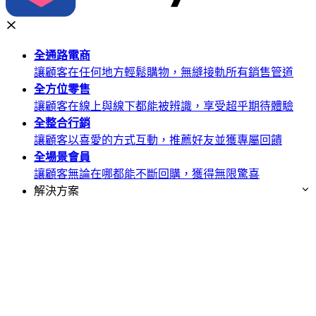
全通路
電商
讓顧客在任何地方輕鬆購物，無縫接軌所有銷售管道
全方位
零售
讓顧客在線上與線下都能被辨識，享受超乎期待體驗
全整合
行銷
讓顧客以喜愛的方式互動，推薦好友並獲專屬回饋
全場景
會員
讓顧客無論在哪都能不斷回購，獲得無限驚喜
解決方案