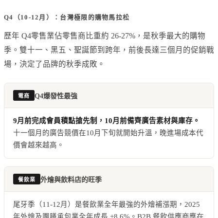
Q4（10-12月）：台灣極限的購物馬拉松
歷年 Q4零售業佔零售商比重約 26-27%，是秋季最大的購物
季。雙十一、黑五、聖誕節到跨年，前後長達三個月的促銷戰
場，決定了品牌的秋季成敗。
Q4爆發性最強
電商
9月前完成會員積點搶先制，10月前備齊廣告素材與庫存。
十一個月的廣告競價在10月下旬就開始升溫，晚進場成本代
價會越來越高。
外燴與飲料店的旺季
餐飲業
尾牙季（11-12月）是餐飲業全年最強的外燴補漲期，2025
年外燴及團膳承包業全年成長 +8.6%。B2B 餐飲供應商應在