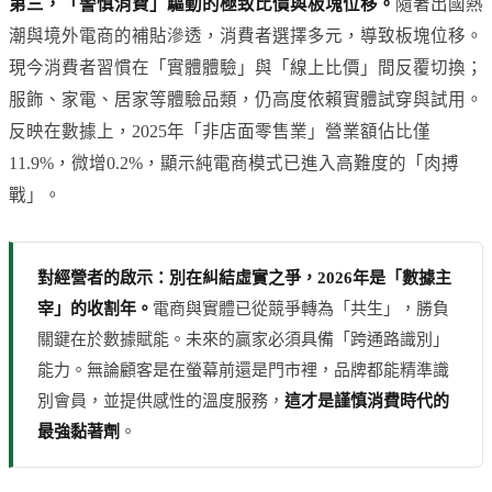
第三，「警慎消費」驅動的極致比價與板塊位移。
隨著出國熱
潮與境外電商的補貼滲透，消費者選擇多元，導致板塊位移。
現今消費者習慣在「實體體驗」與「線上比價」間反覆切換；
服飾、家電、居家等體驗品類，仍高度依賴實體試穿與試用。
反映在數據上，2025年「非店面零售業」營業額佔比僅
11.9%，微增0.2%，顯示純電商模式已進入高難度的「肉搏
戰」。
對經營者的啟示：別在糾結虛實之爭，2026年是「數據主
宰」的收割年。
電商與實體已從競爭轉為「共生」，勝負
關鍵在於數據賦能。未來的贏家必須具備「跨通路識別」
能力。無論顧客是在螢幕前還是門市裡，品牌都能精準識
別會員，並提供感性的溫度服務，
這才是謹慎消費時代的
最強黏著劑
。