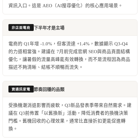
資訊入口。這是 AEO（AI搜尋優化）的核心應用場景。
下半年才是主場
非店面電商
電商的 Q1年增 -1.0%，但客流達 +1.4%，數據顯示 Q3-Q4
的力道相當強。建議在 7月前完成官網 SEO與商品頁面結構
優化，讓暑假的流量高峰能有效轉換，而不是流程因為商品
描述不夠清晰、結帳不順暢而流失。
節奏回穩的品類
資通訊家電
受換機潮消退影響而疲軟，Q3新品發表季帶來自然需求。建
議在 Q3前佈置「以舊換新」活動，降低消費者的換機決策
門檻。舊機回收的心理效果，通常比直接折扣更能促進轉
換。