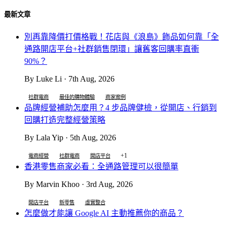
最新文章
別再靠降價打價格戰！花店與《浪島》飾品如何靠「全
通路開店平台+社群銷售閉環」讓舊客回購率直衝
90%？
By Luke Li · 7th Aug, 2026
社群電商
最佳的購物體驗
商家案例
品牌經營補助怎麼用？4 步品牌健檢，從開店、行銷到
回購打造完整經營策略
By Lala Yip · 5th Aug, 2026
+1
電商經營
社群電商
開店平台
香港零售商家必看：全通路管理可以很簡單
By Marvin Khoo · 3rd Aug, 2026
開店平台
新零售
虛實整合
怎麼做才能讓 Google AI 主動推薦你的商品？