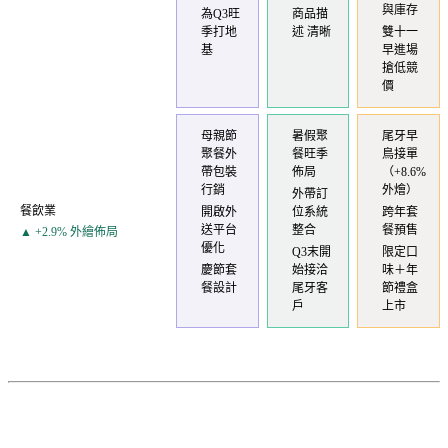
與庫存
為Q3旺
商品描
季打地
述 清晰
雙十一
基
早進場
搶低競
價
母親節
暑假聚
尾牙早
聚餐外
餐旺季
鳥接單
帶包裝
佈局
（+8.6%
行銷
外燴）
外帶訂
餐飲業
開啟外
位系統
跨年套
送平台
整合
餐預售
▲ +2.9% 外繪佈局
優化
Q3末開
限定口
慶節套
始接洽
味＋年
餐設計
尾牙客
節禮盒
戶
上市