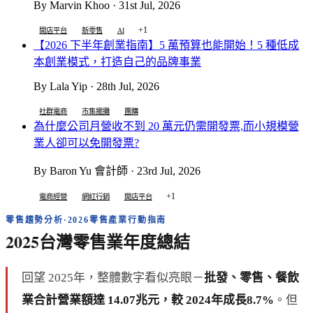
By Marvin Khoo · 31st Jul, 2026
+1
開店平台
新零售
AI
【2026 下半年創業指南】5 萬預算也能開始！5 種低成
本創業模式，打造自己的品牌事業
By Lala Yip · 28th Jul, 2026
社群電商
市集擺攤
團購
為什麼公司月營收不到 20 萬元仍需開發票,而小規模營
業人卻可以免開發票?
By Baron Yu 會計師 · 23rd Jul, 2026
+1
電商經營
網紅行銷
開店平台
零售趨勢分析·2026零售產業行動指南
2025台灣零售業年度總結
回望 2025年，整體數字看似亮眼－
批發、零售、餐飲
業合計營業額達 14.07兆元，較 2024年成長8.7%
。但