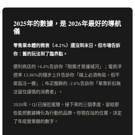
2025年的數據，是 2026年最好的導航
儀
零售業本體的微衰（-0.2%）還沒到末日，但市場告訴
你：舊的玩法到了臨界點。
便利商店的 +4.4%告訴你「剛需才是護城河」；電商滲
透率 13.86%的穩步上升告訴你「線上必須佈局，但不
是孤注一擲」；布疋服飾的 -2.6%告訴你「單靠折扣無
法留住謹慎的消費者」。
2026年，Q1已接近尾聲。接下來的三個季度，留給那
些能把數據轉化為行動的品牌。你現在站的位置，決定
了年底營業額的數字。