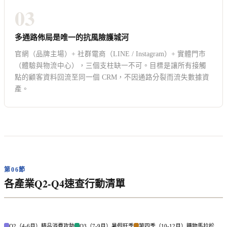
03
多通路佈局是唯一的抗風險護城河
官網（品牌主場）+ 社群電商（LINE / Instagram）+ 實體門市
（體驗與物流中心），三個支柱缺一不可。目標是讓所有接觸
點的顧客資料回流至同一個 CRM，不因通路分裂而流失數據資
產。
第06節
各產業Q2-Q4速查行動清單
Q2（4-6月）精品消費攻勢
Q3（7-9月）暑假旺季
第四季（10-12月）購物馬拉松