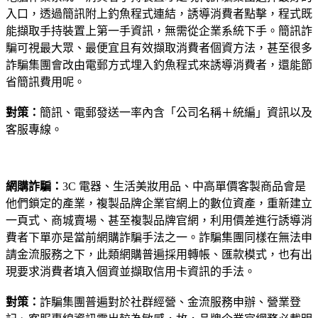
入口，透過簡訊附上釣魚程式連結，誘導消費者點擊，程式既
能擷取手持裝置上第一手資訊，無需從企業系統下手。簡訊詐
騙可視最大眾、最便宜且有效擷取消費者個資方法，甚至很多
詐騙集團會改由電郵方式埋入釣魚程式來誘導消費者，還能節
省簡訊費用呢。
對策：
簡訊、電郵發送一率內含「公司名稱＋統編」資訊以及
客服專線。
網購詐騙：
3C 電器、生活美妝用品、中高單價客製商品會是
他們鎖定的產業，複製品牌企業官網上的數位資產，重新建立
一頁式、商城賣場、甚至複製品牌官網，利用價差進行誘導消
費者下單亦是當前網購詐騙手法之一。詐騙集團同樣在無法申
請金流服務之下，此類網購普遍採用轉帳、匯款模式，也有出
現要求消費者填入個資並擷取信用卡資訊的手法。
對策：
詐騙集團普遍對於社群經營、金流服務申辦、營業登