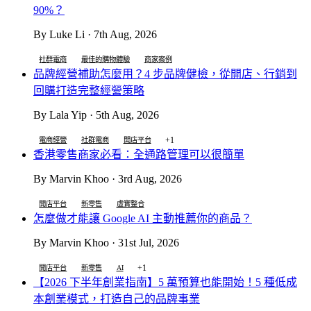
90%？
By Luke Li · 7th Aug, 2026
社群電商
最佳的購物體驗
商家案例
品牌經營補助怎麼用？4 步品牌健檢，從開店、行銷到
回購打造完整經營策略
By Lala Yip · 5th Aug, 2026
+1
電商經營
社群電商
開店平台
香港零售商家必看：全通路管理可以很簡單
By Marvin Khoo · 3rd Aug, 2026
開店平台
新零售
虛實整合
怎麼做才能讓 Google AI 主動推薦你的商品？
By Marvin Khoo · 31st Jul, 2026
+1
開店平台
新零售
AI
【2026 下半年創業指南】5 萬預算也能開始！5 種低成
本創業模式，打造自己的品牌事業