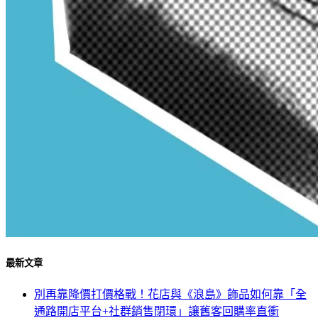
最新文章
別再靠降價打價格戰！花店與《浪島》飾品如何靠「全
通路開店平台+社群銷售閉環」讓舊客回購率直衝