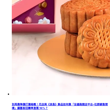
別再靠降價打價格戰！花店與《浪島》飾品如何靠「全通路開店平台+社群銷售閉
環」讓舊客回購率直衝 90%？