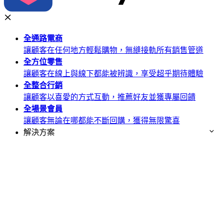
全通路
電商
讓顧客在任何地方輕鬆購物，無縫接軌所有銷售管道
全方位
零售
讓顧客在線上與線下都能被辨識，享受超乎期待體驗
全整合
行銷
讓顧客以喜愛的方式互動，推薦好友並獲專屬回饋
全場景
會員
讓顧客無論在哪都能不斷回購，獲得無限驚喜
解決方案