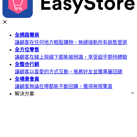
全通路
電商
讓顧客在任何地方輕鬆購物，無縫接軌所有銷售管道
全方位
零售
讓顧客在線上與線下都能被辨識，享受超乎期待體驗
全整合
行銷
讓顧客以喜愛的方式互動，推薦好友並獲專屬回饋
全場景
會員
讓顧客無論在哪都能不斷回購，獲得無限驚喜
解決方案