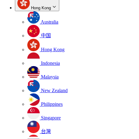
Hong Kong
Australia
中国
Hong Kong
Indonesia
Malaysia
New Zealand
Philippines
Singapore
台灣