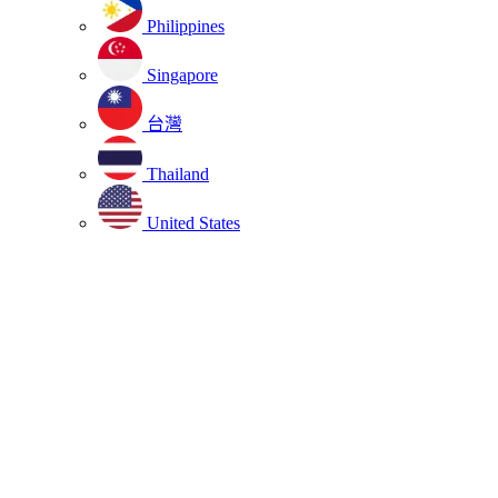
Philippines
Singapore
台灣
Thailand
United States