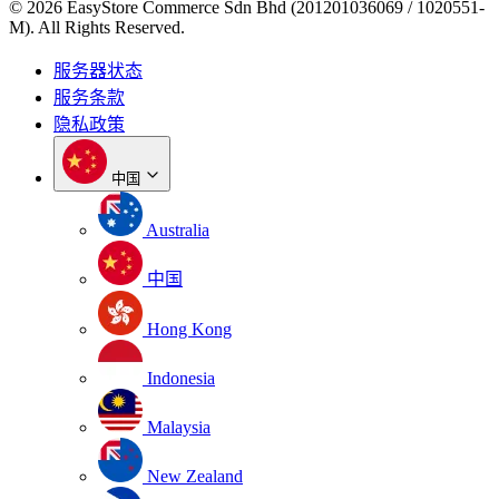
© 2026 EasyStore Commerce Sdn Bhd (201201036069 / 1020551-
M). All Rights Reserved.
服务器状态
服务条款
隐私政策
中国
Australia
中国
Hong Kong
Indonesia
Malaysia
New Zealand