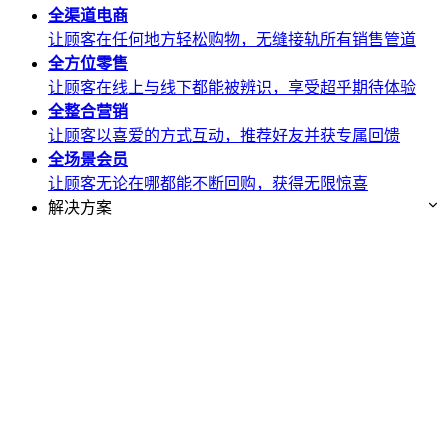
全渠道
电商
让顾客在任何地方轻松购物，无缝接轨所有销售管道
全方位
零售
让顾客在线上与线下都能被辨识，享受超乎期待体验
全整合
营销
让顾客以喜爱的方式互动，推荐好友并获专属回馈
全场景
会员
让顾客无论在哪都能不断回购，获得无限惊喜
解决方案