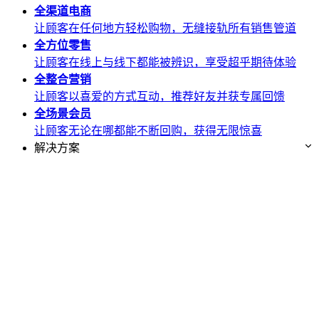
全渠道
电商
让顾客在任何地方轻松购物，无缝接轨所有销售管道
全方位
零售
让顾客在线上与线下都能被辨识，享受超乎期待体验
全整合
营销
让顾客以喜爱的方式互动，推荐好友并获专属回馈
全场景
会员
让顾客无论在哪都能不断回购，获得无限惊喜
解决方案