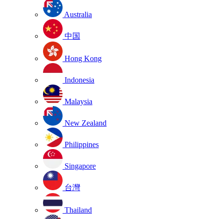
Australia
中国
Hong Kong
Indonesia
Malaysia
New Zealand
Philippines
Singapore
台灣
Thailand