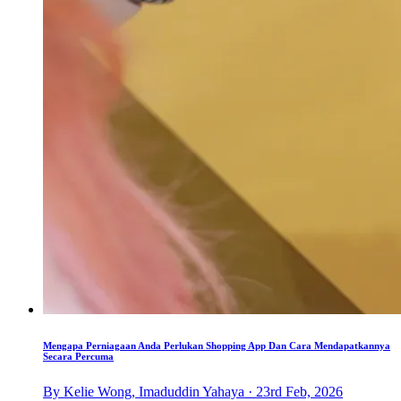
Mengapa Perniagaan Anda Perlukan Shopping App Dan Cara Mendapatkannya
Secara Percuma
By Kelie Wong, Imaduddin Yahaya · 23rd Feb, 2026