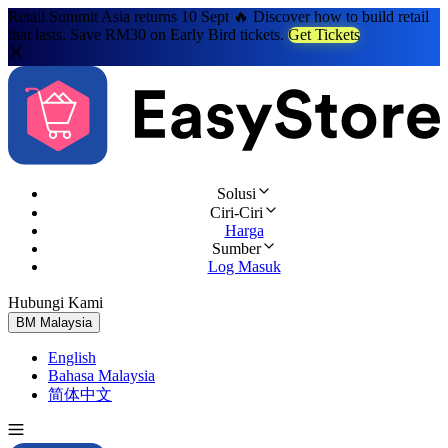
Retail Summit Asia returns 10 Sept 🔥 Discover how to build retail
that lasts. Save RM30 on Early Bird tickets.
Get Tickets
Solusi
Ciri-Ciri
Harga
Sumber
Log Masuk
Hubungi Kami
Cuba Percuma
BM
Malaysia
English
Bahasa Malaysia
简体中文