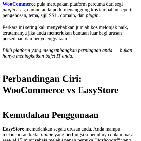
WooCommerce
pula merupakan platform percuma dari segi
plugin
asas, namun anda perlu menanggung kos tambahan seperti
pengehosan, tema, sijil SSL, domain, dan
plugin
.
Perkara ini sering kali menyebabkan jumlah kos melonjak naik,
terutamanya jika anda memerlukan bantuan luar bagi urusan
persediaan dan penyelenggaraan.
Pilih platform yang mengembangkan perniagaan anda
—
bukan
hanya meningkatkan bajet IT anda.
Perbandingan Ciri:
WooCommerce vs EasyStore
Kemudahan Penggunaan
EasyStore
memudahkan segala urusan anda. Anda mampu
melancarkan kedai
online
yang berfungsi sepenuhnya dalam masa
seawal 15 minit sahaja melalui papan pemuka
"dashboard"
yang