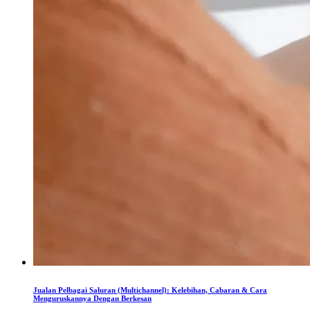
Jualan Pelbagai Saluran (Multichannel): Kelebihan, Cabaran & Cara
Menguruskannya Dengan Berkesan