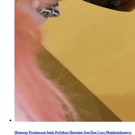
Mengapa Perniagaan Anda Perlukan Shopping App Dan Cara Mendapatkannya