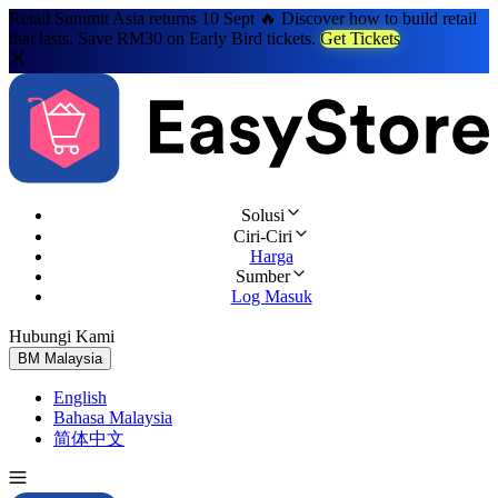
Retail Summit Asia returns 10 Sept 🔥 Discover how to build retail
that lasts. Save RM30 on Early Bird tickets.
Get Tickets
Solusi
Ciri-Ciri
Harga
Sumber
Log Masuk
Hubungi Kami
Cuba Percuma
BM
Malaysia
English
Bahasa Malaysia
简体中文