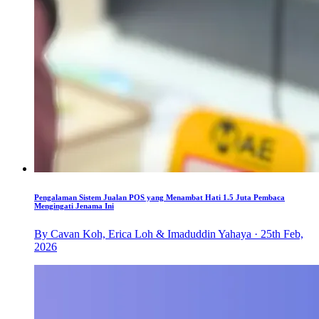
Pengalaman Sistem Jualan POS yang Menambat Hati 1.5 Juta Pembaca
Mengingati Jenama Ini
By Cavan Koh, Erica Loh & Imaduddin Yahaya · 25th Feb,
2026