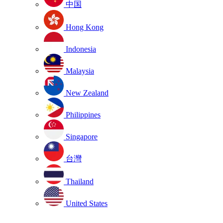
中国
Hong Kong
Indonesia
Malaysia
New Zealand
Philippines
Singapore
台灣
Thailand
United States