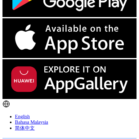
English
Bahasa Malaysia
简体中文