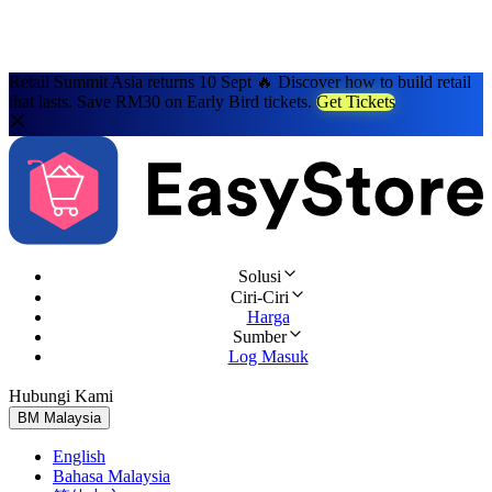
Retail Summit Asia returns 10 Sept 🔥 Discover how to build retail
that lasts. Save RM30 on Early Bird tickets.
Get Tickets
Solusi
Ciri-Ciri
Harga
Sumber
Log Masuk
Hubungi Kami
Cuba Percuma
BM
Malaysia
English
Bahasa Malaysia