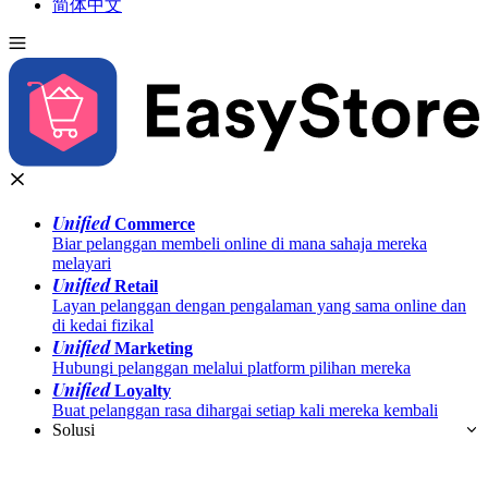
简体中文
Unified
Commerce
Biar pelanggan membeli online di mana sahaja mereka
melayari
Unified
Retail
Layan pelanggan dengan pengalaman yang sama online dan
di kedai fizikal
Unified
Marketing
Hubungi pelanggan melalui platform pilihan mereka
Unified
Loyalty
Buat pelanggan rasa dihargai setiap kali mereka kembali
Solusi