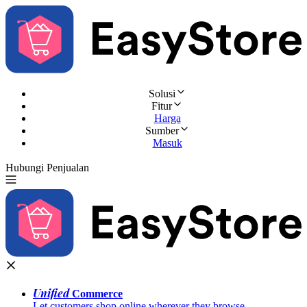
Solusi
Fitur
Harga
Sumber
Masuk
Hubungi Penjualan
Coba Gratis
Unified
Commerce
Let customers shop online wherever they browse