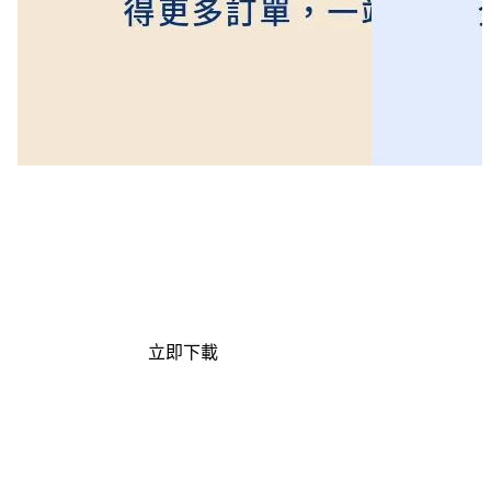
品牌官網 x 蝦皮購物開店指南
品牌網店設計指南
雙管道齊經營，收益兩邊賺！
創造質感與體
打破購物商城侷限，全方位整合助你取得
斷點的極致購物
更多訂單，一站式自動化管理輕鬆 GET!
立即下載