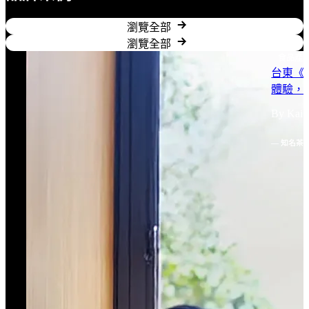
瀏覽全部
瀏覽全部
食品產
台東《
體驗，
By Kai Y
— 知名茶