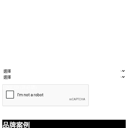
下載電子書
為了協助你更快地了解 EasyStore 的功能與特色，若你需要進
一步的諮詢，可以填寫下列表格與我們的電商顧問預約一個簡
短的會議。
姓名
公司/品牌
電子郵件
產業類別
門市數量
LINE ID (非必填)
提交
品牌案例