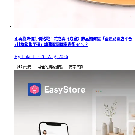
別再靠降價打價格戰！花店與《浪島》飾品如何靠「全通路開店平台
+社群銷售閉環」讓舊客回購率直衝 90%？
By Luke Li · 7th Aug, 2026
社群電商
最佳的購物體驗
商家案例