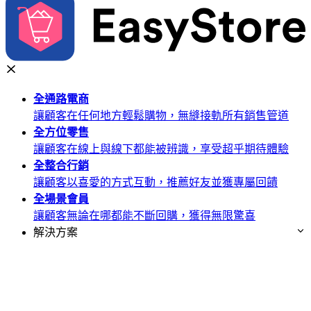
全通路
電商
讓顧客在任何地方輕鬆購物，無縫接軌所有銷售管道
全方位
零售
讓顧客在線上與線下都能被辨識，享受超乎期待體驗
全整合
行銷
讓顧客以喜愛的方式互動，推薦好友並獲專屬回饋
全場景
會員
讓顧客無論在哪都能不斷回購，獲得無限驚喜
解決方案