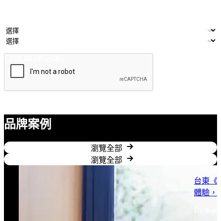
姓名
公司/品牌
電子郵件
產業類別
門市數量
LINE ID (非必填)
提交
品牌案例
瀏覽全部
瀏覽全部
食品產
台東《
體驗，
By Kai Y