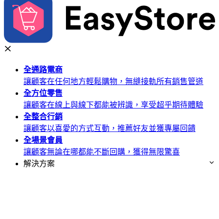
全通路
電商
讓顧客在任何地方輕鬆購物，無縫接軌所有銷售管道
全方位
零售
讓顧客在線上與線下都能被辨識，享受超乎期待體驗
全整合
行銷
讓顧客以喜愛的方式互動，推薦好友並獲專屬回饋
全場景
會員
讓顧客無論在哪都能不斷回購，獲得無限驚喜
解決方案