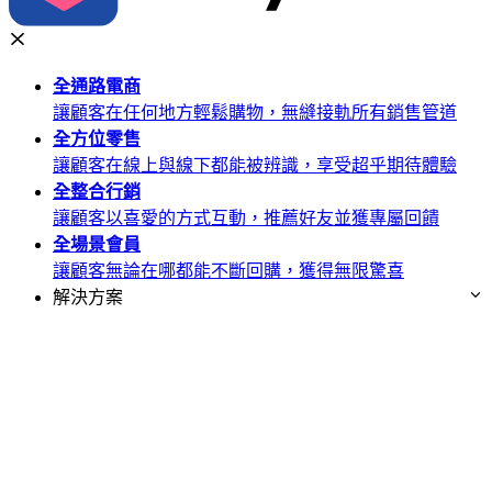
全通路
電商
讓顧客在任何地方輕鬆購物，無縫接軌所有銷售管道
全方位
零售
讓顧客在線上與線下都能被辨識，享受超乎期待體驗
全整合
行銷
讓顧客以喜愛的方式互動，推薦好友並獲專屬回饋
全場景
會員
讓顧客無論在哪都能不斷回購，獲得無限驚喜
解決方案