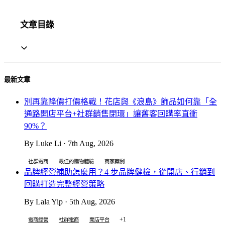
文章目錄
最新文章
別再靠降價打價格戰！花店與《浪島》飾品如何靠「全
通路開店平台+社群銷售閉環」讓舊客回購率直衝
90%？
By Luke Li · 7th Aug, 2026
社群電商
最佳的購物體驗
商家案例
品牌經營補助怎麼用？4 步品牌健檢，從開店、行銷到
回購打造完整經營策略
By Lala Yip · 5th Aug, 2026
+1
電商經營
社群電商
開店平台