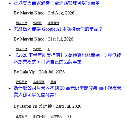
香港零售商家必看：全通路管理可以很簡單
By Marvin Khoo · 3rd Aug, 2026
開店平台
新零售
虛實整合
怎麼做才能讓 Google AI 主動推薦你的商品？
By Marvin Khoo · 31st Jul, 2026
+1
開店平台
新零售
AI
【2026 下半年創業指南】5 萬預算也能開始！5 種低成
本創業模式，打造自己的品牌事業
By Lala Yip · 28th Jul, 2026
社群電商
市集擺攤
團購
為什麼公司月營收不到 20 萬元仍需開發票,而小規模營
業人卻可以免開發票?
By Baron Yu 會計師 · 23rd Jul, 2026
+1
電商經營
網紅行銷
開店平台