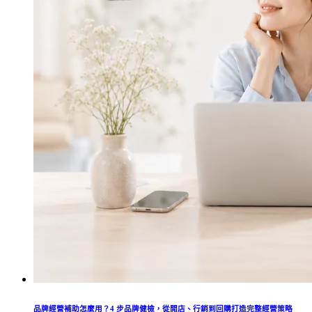
品牌經營補助怎麼用？4 步品牌健檢，從開店、行銷到回購打造完整經營策略