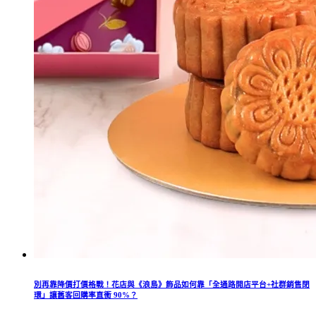
別再靠降價打價格戰！花店與《浪島》飾品如何靠「全通路開店平台+社群銷售閉
環」讓舊客回購率直衝 90%？