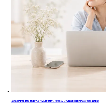
品牌經營補助怎麼用？4 步品牌健檢，從開店、行銷到回購打造完整經營策略