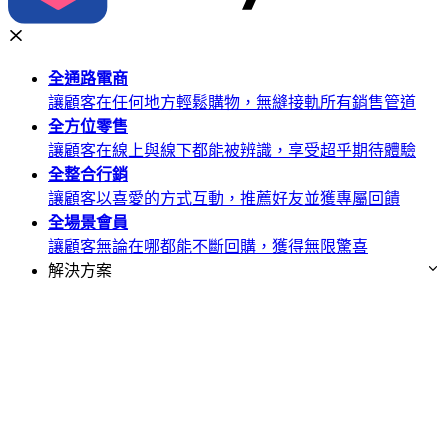
全通路
電商
讓顧客在任何地方輕鬆購物，無縫接軌所有銷售管道
全方位
零售
讓顧客在線上與線下都能被辨識，享受超乎期待體驗
全整合
行銷
讓顧客以喜愛的方式互動，推薦好友並獲專屬回饋
全場景
會員
讓顧客無論在哪都能不斷回購，獲得無限驚喜
解決方案