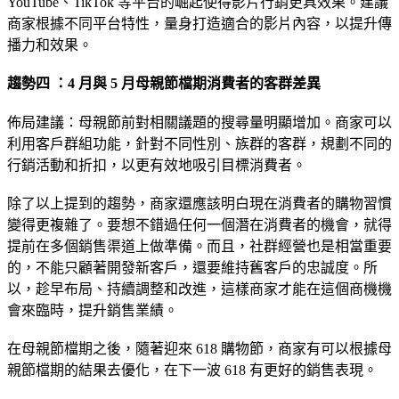
YouTube、TikTok 等平台的崛起使得影片行銷更具效果。建議
商家根據不同平台特性，量身打造適合的影片內容，以提升傳
播力和效果。
趨勢四 ：4 月與 5 月母親節檔期消費者的客群差異
佈局建議：母親節前對相關議題的搜尋量明顯增加。商家可以
利用客戶群組功能，針對不同性別、族群的客群，規劃不同的
行銷活動和折扣，以更有效地吸引目標消費者。
除了以上提到的趨勢，商家還應該明白現在消費者的購物習慣
變得更複雜了。要想不錯過任何一個潛在消費者的機會，就得
提前在多個銷售渠道上做準備。而且，社群經營也是相當重要
的，不能只顧著開發新客戶，還要維持舊客戶的忠誠度。所
以，趁早布局、持續調整和改進，這樣商家才能在這個商機機
會來臨時，提升銷售業績。
在母親節檔期之後，隨著迎來 618 購物節，商家有可以根據母
親節檔期的結果去優化，在下一波 618 有更好的銷售表現。