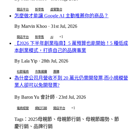
開店平台
新零售
虛實整合
怎麼做才能讓 Google AI 主動推薦你的商品？
By Marvin Khoo · 31st Jul, 2026
+1
開店平台
新零售
AI
【2026 下半年創業指南】5 萬預算也能開始！5 種低成
本創業模式，打造自己的品牌事業
By Lala Yip · 28th Jul, 2026
社群電商
市集擺攤
團購
為什麼公司月營收不到 20 萬元仍需開發票,而小規模營
業人卻可以免開發票?
By Baron Yu 會計師 · 23rd Jul, 2026
+1
電商經營
網紅行銷
開店平台
Tags：2025母親節、母親節行銷、母親節趨勢、
節
慶行銷、品牌行銷