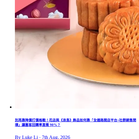
別再靠降價打價格戰！花店與《浪島》飾品如何靠「全通路開店平台+社群銷售閉
環」讓舊客回購率直衝 90%？
By Luke Li · 7th Aug, 2026