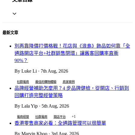
最新文章
別再靠降價打價格戰！花店與《浪島》飾品如何靠「全
通路開店平台+社群銷售閉環」讓舊客回購率直衝
90%？
By Luke Li · 7th Aug, 2026
社群電商
最佳的購物體驗
商家案例
品牌經營補助怎麼用？4 步品牌健檢，從開店、行銷到
回購打造完整經營策略
By Lala Yip · 5th Aug, 2026
+1
電商經營
社群電商
開店平台
香港零售商家必看：全通路管理可以很簡單
By Marvin Khoo · 3rd Aug, 2026