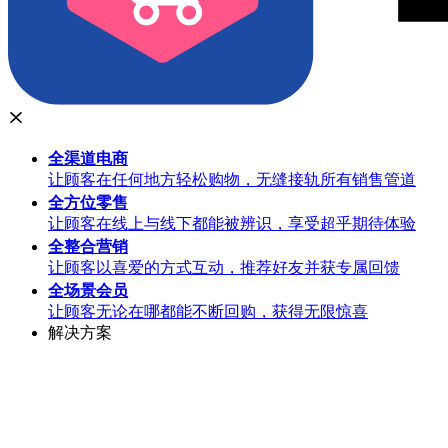
全渠道
电商
让顾客在任何地方轻松购物，无缝接轨所有销售管道
全方位
零售
让顾客在线上与线下都能被辨识，享受超乎期待体验
全整合
营销
让顾客以喜爱的方式互动，推荐好友并获专属回馈
全场景
会员
让顾客无论在哪都能不断回购，获得无限惊喜
解决方案