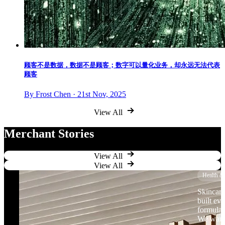
顾客不是数据，数据不是顾客；数字可以量化业务，却永远无法代表
顾客
By Frost Chen · 21st Nov, 2025
View All
Merchant Stories
View All
View All
Health &
Skincare
built ev
formulat
We want 