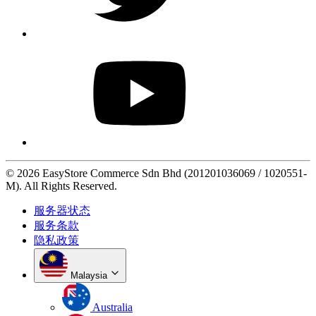
© 2026 EasyStore Commerce Sdn Bhd (201201036069 / 1020551-
M). All Rights Reserved.
服务器状态
服务条款
隐私政策
Malaysia
Australia