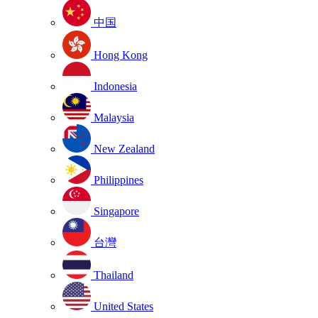
中国
Hong Kong
Indonesia
Malaysia
New Zealand
Philippines
Singapore
台灣
Thailand
United States