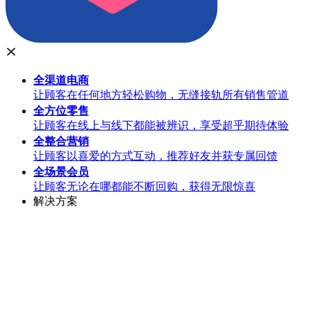
全渠道
电商
让顾客在任何地方轻松购物，无缝接轨所有销售管道
全方位
零售
让顾客在线上与线下都能被辨识，享受超乎期待体验
全整合
营销
让顾客以喜爱的方式互动，推荐好友并获专属回馈
全场景
会员
让顾客无论在哪都能不断回购，获得无限惊喜
解决方案