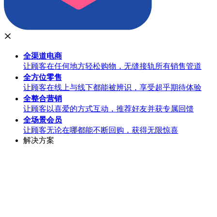
全渠道
电商
让顾客在任何地方轻松购物，无缝接轨所有销售管道
全方位
零售
让顾客在线上与线下都能被辨识，享受超乎期待体验
全整合
营销
让顾客以喜爱的方式互动，推荐好友并获专属回馈
全场景
会员
让顾客无论在哪都能不断回购，获得无限惊喜
解决方案