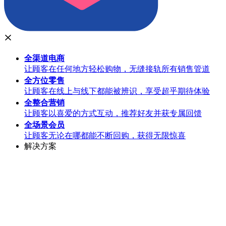
全渠道
电商
让顾客在任何地方轻松购物，无缝接轨所有销售管道
全方位
零售
让顾客在线上与线下都能被辨识，享受超乎期待体验
全整合
营销
让顾客以喜爱的方式互动，推荐好友并获专属回馈
全场景
会员
让顾客无论在哪都能不断回购，获得无限惊喜
解决方案