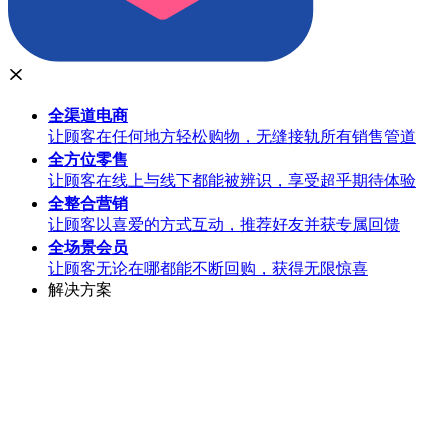
全渠道
电商
让顾客在任何地方轻松购物，无缝接轨所有销售管道
全方位
零售
让顾客在线上与线下都能被辨识，享受超乎期待体验
全整合
营销
让顾客以喜爱的方式互动，推荐好友并获专属回馈
全场景
会员
让顾客无论在哪都能不断回购，获得无限惊喜
解决方案