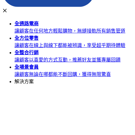
全通路
電商
讓顧客在任何地方輕鬆購物，無縫接軌所有銷售管道
全方位
零售
讓顧客在線上與線下都能被辨識，享受超乎期待體驗
全整合
行銷
讓顧客以喜愛的方式互動，推薦好友並獲專屬回饋
全場景
會員
讓顧客無論在哪都能不斷回購，獲得無限驚喜
解決方案