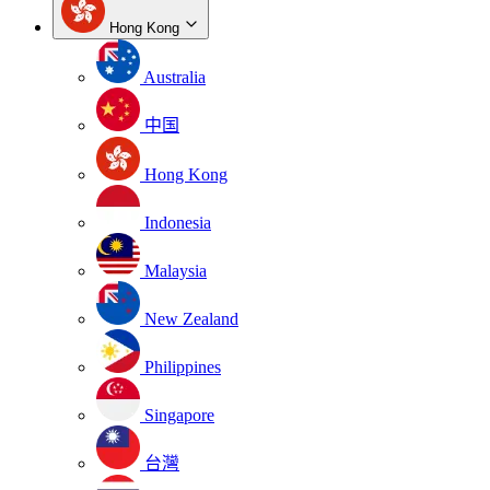
Hong Kong
Australia
中国
Hong Kong
Indonesia
Malaysia
New Zealand
Philippines
Singapore
台灣