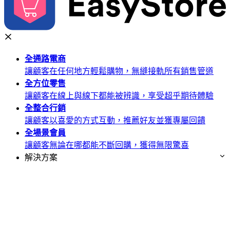
全通路
電商
讓顧客在任何地方輕鬆購物，無縫接軌所有銷售管道
全方位
零售
讓顧客在線上與線下都能被辨識，享受超乎期待體驗
全整合
行銷
讓顧客以喜愛的方式互動，推薦好友並獲專屬回饋
全場景
會員
讓顧客無論在哪都能不斷回購，獲得無限驚喜
解決方案