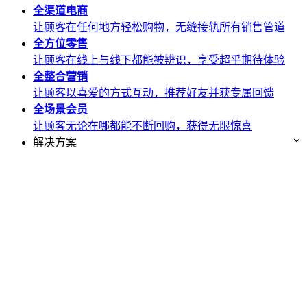
全渠道
电商
让顾客在任何地方轻松购物，无缝接轨所有销售管道
全方位
零售
让顾客在线上与线下都能被辨识，享受超乎期待体验
全整合
营销
让顾客以喜爱的方式互动，推荐好友并获专属回馈
全场景
会员
让顾客无论在哪都能不断回购，获得无限惊喜
解决方案