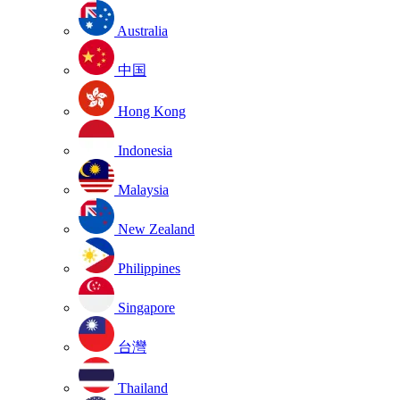
Australia
中国
Hong Kong
Indonesia
Malaysia
New Zealand
Philippines
Singapore
台灣
Thailand