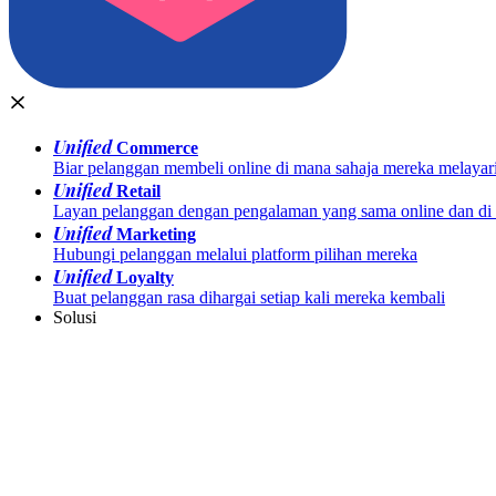
Unified
Commerce
Biar pelanggan membeli online di mana sahaja mereka melayar
Unified
Retail
Layan pelanggan dengan pengalaman yang sama online dan di k
Unified
Marketing
Hubungi pelanggan melalui platform pilihan mereka
Unified
Loyalty
Buat pelanggan rasa dihargai setiap kali mereka kembali
Solusi