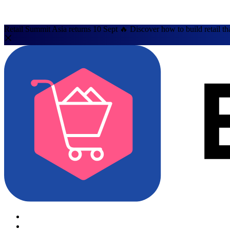
Retail Summit Asia returns 10 Sept 🔥 Discover how to build retail th