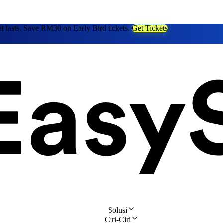
at lasts. Save RM30 on Early Bird tickets.
Get Tickets
Solusi
Ciri-Ciri