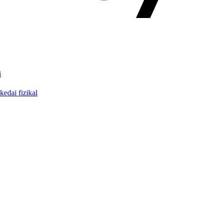
i
edai fizikal