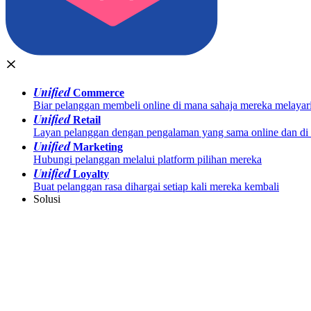
Unified
Commerce
Biar pelanggan membeli online di mana sahaja mereka melayar
Unified
Retail
Layan pelanggan dengan pengalaman yang sama online dan di k
Unified
Marketing
Hubungi pelanggan melalui platform pilihan mereka
Unified
Loyalty
Buat pelanggan rasa dihargai setiap kali mereka kembali
Solusi