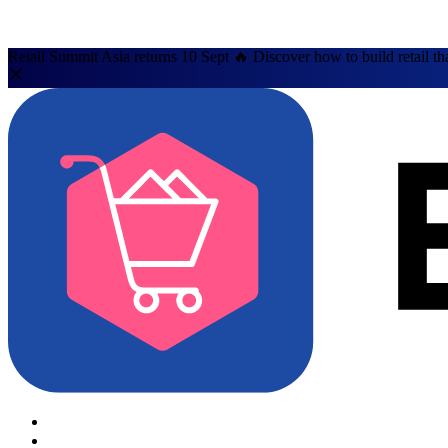
Retail Summit Asia returns 10 Sept 🔥 Discover how to build retail th