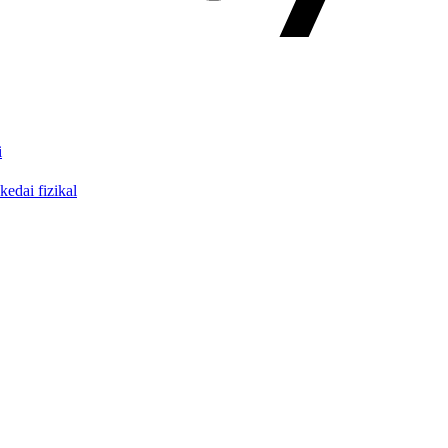
i
edai fizikal