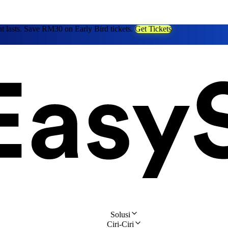
at lasts. Save RM30 on Early Bird tickets.
Get Tickets
Solusi
Ciri-Ciri