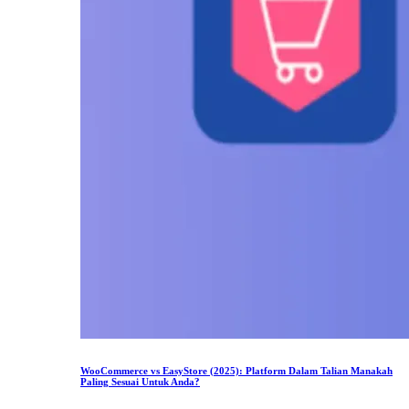
WooCommerce vs EasyStore (2025): Platform Dalam Talian Manakah
Paling Sesuai Untuk Anda?