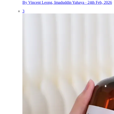
By Vincent Leong, Imaduddin Yahaya · 24th Feb, 2026
3