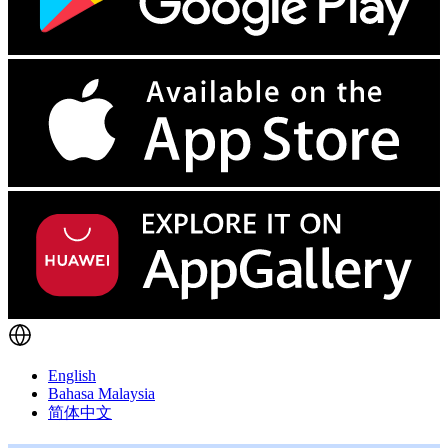
English
Bahasa Malaysia
简体中文