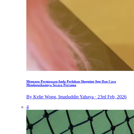
Mengapa Perniagaan Anda Perlukan Shopping App Dan Cara
Mendapatkannya Secara Percuma
By Kelie Wong, Imaduddin Yahaya · 23rd Feb, 2026
4