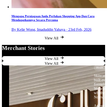
Mengapa Perniagaan Anda Perlukan Shopping App Dan Cara
Mendapatkannya Secara Percuma
By Kelie Wong, Imaduddin Yahaya · 23rd Feb, 2026
View All
Merchant Stories
View All
View All
Health &
Skincare
built ev
formulat
We want 
whether 
Notes, o
As our b