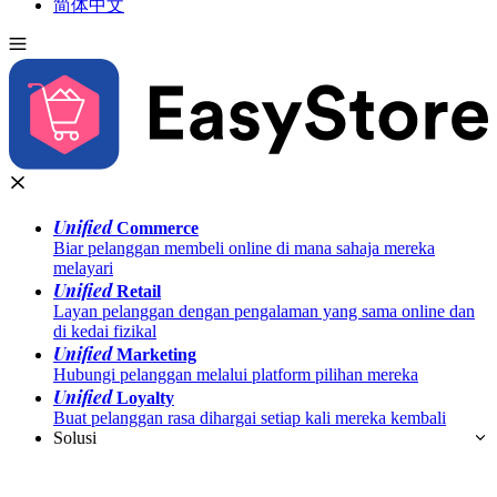
简体中文
Unified
Commerce
Biar pelanggan membeli online di mana sahaja mereka
melayari
Unified
Retail
Layan pelanggan dengan pengalaman yang sama online dan
di kedai fizikal
Unified
Marketing
Hubungi pelanggan melalui platform pilihan mereka
Unified
Loyalty
Buat pelanggan rasa dihargai setiap kali mereka kembali
Solusi