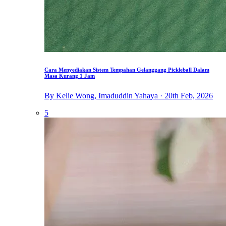
Cara Menyediakan Sistem Tempahan Gelanggang Pickleball Dalam
Masa Kurang 1 Jam
By Kelie Wong, Imaduddin Yahaya · 20th Feb, 2026
5