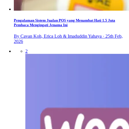
Pengalaman Sistem Jualan POS yang Menambat Hati 1.5 Juta
Pembaca Mengingati Jenama Ini
By Cavan Koh, Erica Loh & Imaduddin Yahaya · 25th Feb,
2026
2