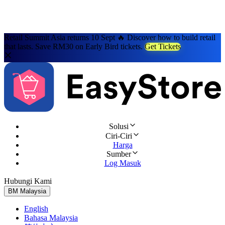
Retail Summit Asia returns 10 Sept 🔥 Discover how to build retail
that lasts. Save RM30 on Early Bird tickets.
Get Tickets
Solusi
Ciri-Ciri
Harga
Sumber
Log Masuk
Hubungi Kami
Cuba Percuma
BM
Malaysia
English
Bahasa Malaysia